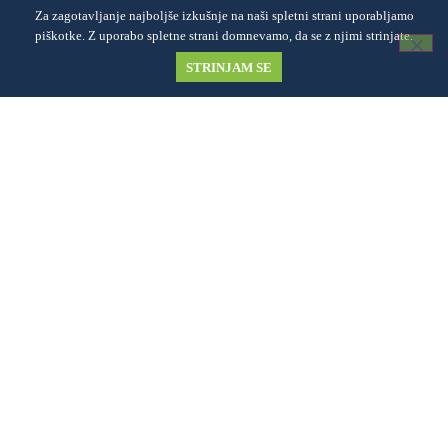
Za zagotavljanje najboljše izkušnje na naši spletni strani uporabljamo
piškotke. Z uporabo spletne strani domnevamo, da se z njimi strinjate.
Tenis in druge športne aktivnosti, sobe ter zabava v osrčju
STRINJAM SE
neokrnjene narave Bistriškega Vintgarja.
INFORMACIJE
Rezervacije tenis igrišča
Rezervacije prostora za druženje
Rezervacije prenočišča
Pogoji poslovanja
Politika zasebnosti in piškotki
KONTAKT
Zgornja Bistrica 137A,
2310 Slovenska Bistrica
Recepcija +386 59 732 451
Anže +386 31 676 214